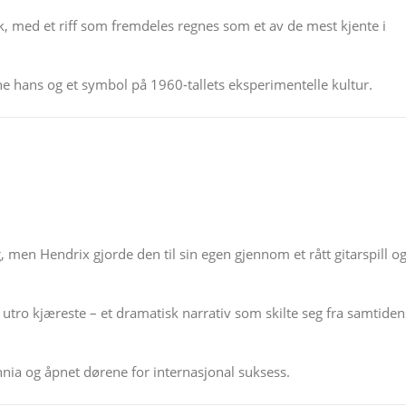
, med et riff som fremdeles regnes som et av de mest kjente i
ne hans og et symbol på 1960-tallets eksperimentelle kultur.
, men Hendrix gjorde den til sin egen gjennom et rått gitarspill o
tro kjæreste – et dramatisk narrativ som skilte seg fra samtiden
annia og åpnet dørene for internasjonal suksess.