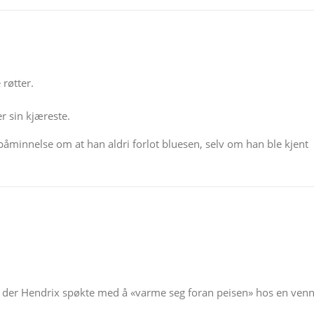
 røtter.
r sin kjæreste.
påminnelse om at han aldri forlot bluesen, selv om han ble kjent
se der Hendrix spøkte med å «varme seg foran peisen» hos en ven