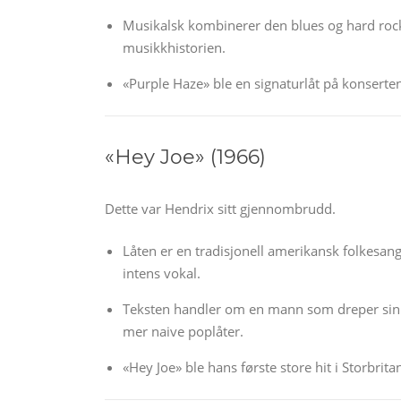
Musikalsk kombinerer den blues og hard rock
musikkhistorien.
«Purple Haze» ble en signaturlåt på konserte
«Hey Joe» (1966)
Dette var Hendrix sitt gjennombrudd.
Låten er en tradisjonell amerikansk folkesang
intens vokal.
Teksten handler om en mann som dreper sin u
mer naive poplåter.
«Hey Joe» ble hans første store hit i Storbrit