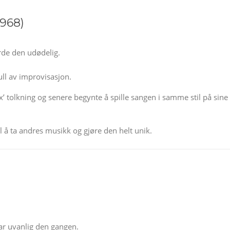
1968)
rde den udødelig.
ull av improvisasjon.
x’ tolkning og senere begynte å spille sangen i samme stil på sine
l å ta andres musikk og gjøre den helt unik.
ar uvanlig den gangen.