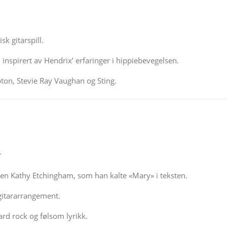
sk gitarspill.
 inspirert av Hendrix’ erfaringer i hippiebevegelsen.
apton, Stevie Ray Vaughan og Sting.
.
ten Kathy Etchingham, som han kalte «Mary» i teksten.
gitararrangement.
ard rock og følsom lyrikk.