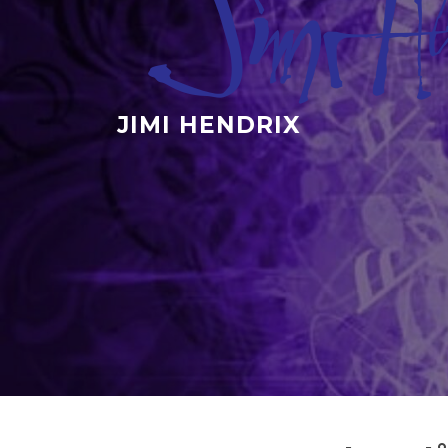
Hopp
til
innholdet
JIMI HENDRIX