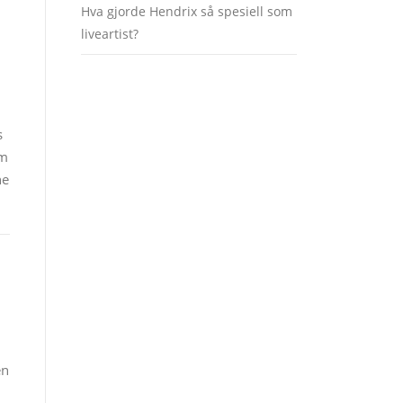
Hva gjorde Hendrix så spesiell som
liveartist?
s
om
ne
en