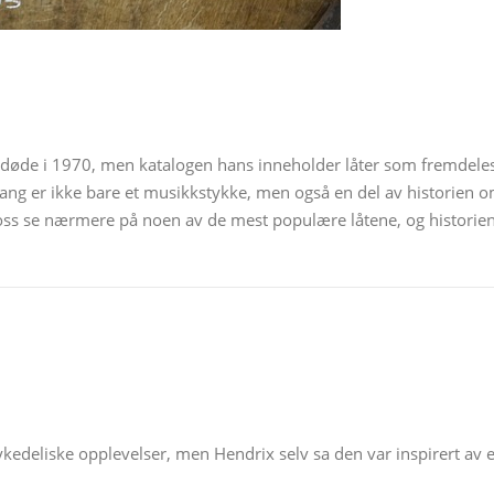
an døde i 1970, men katalogen hans inneholder låter som fremdele
 sang er ikke bare et musikkstykke, men også en del av historien 
 La oss se nærmere på noen av de mest populære låtene, og historie
sykedeliske opplevelser, men Hendrix selv sa den var inspirert av 