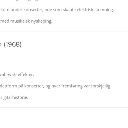
blikum under konserter, noe som skapte elektrisk stemning.
t med musikalsk nyskaping.
 (1968)
 wah-wah-effekter.
attform på konserter, og hver fremføring var forskjellig.
 gitarhistorie.