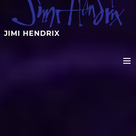
Hopp
til
innholdet
JIMI HENDRIX
Meny