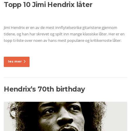
Topp 10 Jimi Hendrix låter
Jimi Hendrix er en av de mest innflytelsesrike gitaristene gjennom
tidene, og han har skrevet og spilt inn mange klassiske låter. Her er en
topp ti-liste over noen av hans mest populære og kritikerroste låter:
les mer
Hendrix’s 70th birthday