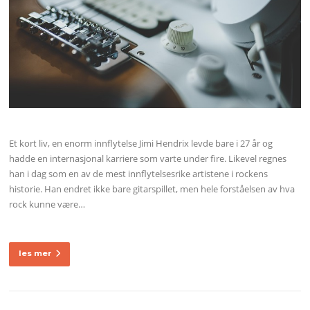
Et kort liv, en enorm innflytelse Jimi Hendrix levde bare i 27 år og
hadde en internasjonal karriere som varte under fire. Likevel regnes
han i dag som en av de mest innflytelsesrike artistene i rockens
historie. Han endret ikke bare gitarspillet, men hele forståelsen av hva
rock kunne være…
les mer