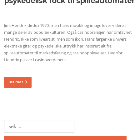
psykedelisk rock til spilleautomater
Jimi Hendrix døde i 1970, men hans musikk og image lever videre i
mange deler av populærkulturen. Også casinobransjen har omfavnet
Hendrix. Ikke som liveartist, men som ikon. Hans fargerike univers,
elektriske gitar og psykedeliske uttrykk har inspirert alt fra
spilleautomater til markedsføring og casinoopplevelser. Hvorfor
Hendrix passer i casinoverdenen…
les mer
Søk
etter: