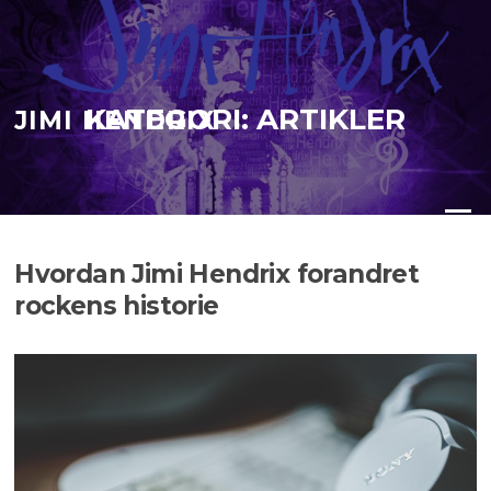
Hopp
til
innholdet
KATEGORI:
ARTIKLER
JIMI HENDRIX
Meny
Hvordan Jimi Hendrix forandret
rockens historie