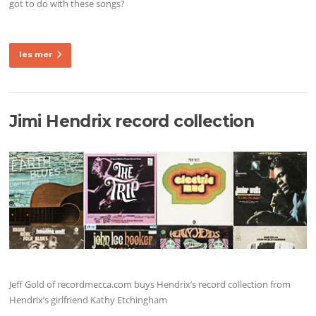
got to do with these songs?
les mer
Jimi Hendrix record collection
Jeff Gold of recordmecca.com buys Hendrix’s record collection from
Hendrix’s girlfriend Kathy Etchingham