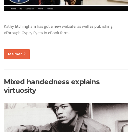
Kathy Etchingham has got a new website, as well as publishing
«Through Gypsy Eyes» in eBook form.
les mer
Mixed handedness explains
virtuosity