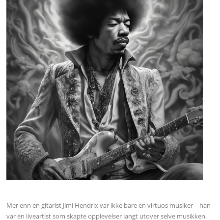
Mer enn en gitarist Jimi Hendrix var ikke bare en virtuos musiker – han
var en liveartist som skapte opplevelser langt utover selve musikken.