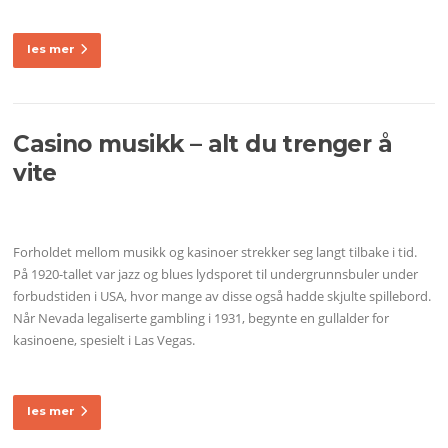
les mer
Casino musikk – alt du trenger å
vite
Forholdet mellom musikk og kasinoer strekker seg langt tilbake i tid.
På 1920-tallet var jazz og blues lydsporet til undergrunnsbuler under
forbudstiden i USA, hvor mange av disse også hadde skjulte spillebord.
Når Nevada legaliserte gambling i 1931, begynte en gullalder for
kasinoene, spesielt i Las Vegas.
les mer